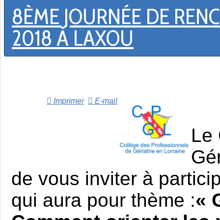
8ÈME JOURNÉE DE RENCO
2018 À LAXOU
Imprimer
E-mail
Le 
Gér
de vous inviter à partic
qui aura pour thème :
« 