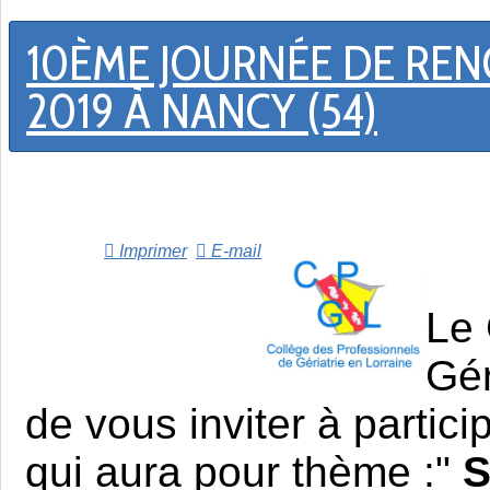
10ÈME JOURNÉE DE REN
2019 À NANCY (54)
Imprimer
E-mail
Le 
Gér
de vous inviter à partic
qui aura pour thème :"
S