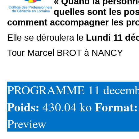
« Quand la personne
quelles sont les pos
comment accompagner les pro
Elle se déroulera le
Lundi 11 dé
Tour Marcel BROT à NANCY
PROGRAMME 11 decembr
Poids:
Format
430.04 ko
Preview